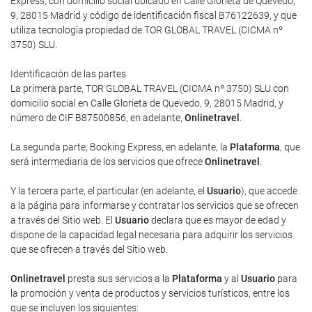
Express, con domicilio social ubicado en Calle Glorieta de Quevedo,
9, 28015 Madrid y código de identificación fiscal B76122639, y que
utiliza tecnología propiedad de TOR GLOBAL TRAVEL (CICMA nº
3750) SLU.
Identificación de las partes
La primera parte, TOR GLOBAL TRAVEL (CICMA nº 3750) SLU con
domicilio social en Calle Glorieta de Quevedo, 9, 28015 Madrid, y
número de CIF B87500856, en adelante,
Onlinetravel
.
La segunda parte, Booking Express, en adelante, la
Plataforma
, que
será intermediaria de los servicios que ofrece
Onlinetravel
.
Y la tercera parte, el particular (en adelante, el
Usuario
), que accede
a la página para informarse y contratar los servicios que se ofrecen
a través del Sitio web. El
Usuario
declara que es mayor de edad y
dispone de la capacidad legal necesaria para adquirir los servicios
que se ofrecen a través del Sitio web.
Onlinetravel
presta sus servicios a la
Plataforma
y al
Usuario
para
la promoción y venta de productos y servicios turísticos, entre los
que se incluyen los siguientes: