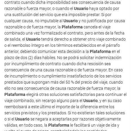
contrato cuando dicha imposibilidad sea consecuencia de causa
razonable o fuerza mayor, o cuando el
Usuario
haya optado por
una sustitución del servicio que era imposible prestar. Si por
cualquier causa, no imputable al
Usuario
y no justificada por causa
razonable o de fuerza mayor, la
Plataforma
cancela el viaje
combinado una vez formalizado el contrato, pero antes de la fecha
de salida, el
Usuario
tendrá derecho a obtener otro viaje combinado
o el reembolso íntegro en los términos establecidos en el párrafo
anterior, debiendo comunicar esta decisión a la
Plataforma
en el
plazo de dos (2) días hábiles. No se podrá solicitar indemnización
por incumplimiento de contrato cuando dicha rescisión sea
consecuencia de una causa razonable o de fuerza mayor. En caso
de incumplimiento o cumplimiento insatisfactorio de los servicios
prestados que supongan más del 50 % del precio del viaje, cuando
ello no sea consecuencia de causa razonable de fuerza mayor, la
Plataforma
elegirá otras soluciones satisfactorias para continuar el
viaje combinado, sin recargo alguno para el
Usuario
, y en su caso
reembolsará a este último el importe de la diferencia entre los
servicios previstos y los prestados. Si no existieran tales soluciones
o si el
Usuario
se negara a aceptarlas por razones objetivamente
válidas, en todo caso, la
Plataforma
le facilitará un viaje de ida y