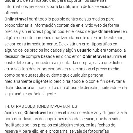
Usuario
o de su incapacidad para soportar los sistemas
informáticos necesarios para la utilización de los servicios
ofrecidos.
Onlinetravel
hará todo lo posible dentro de sus medios para
proporcionar la información contenida en el Sitio web de forma
precisa y sin errores tipográficos. En el caso de que
Onlinetravel
en
algún momento cometiera inadvertidamente un error de este tipo,
se corregirá inmediatamente. De existir un error tipográfico en
alguno de los precios indicados y algún
Usuario
hubiera tomado la
decisión de compra basada en dicho error,
Onlinetravel
asumirá el
coste del error y procederá a ejecutar la compra, salvo que dicho
error sea tan desproporcionado en relación con el precio medio
como para que resulte evidente que cualquier persona
medianamente diligente lo percibiría, todo ello con el fin de evitar a
dicho
Usuario
un lucro ilícito o un abuso de derecho, tipificado en la
legislación española vigente.
14. OTRAS CUESTIONES IMPORTANTES
Asimismo,
Onlinetravel
emplea el máximo esfuerzo y diligencia a la
hora de indicar las descripciones de cada servicio, que han sido
facilitadas por los propios establecimientos, en las fechas de
reserva y, para ello, en el programa, se vale de fotografías