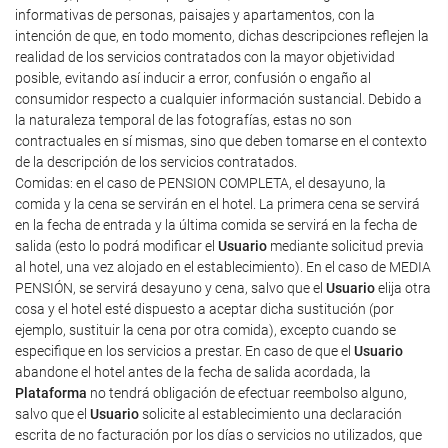
informativas de personas, paisajes y apartamentos, con la
intención de que, en todo momento, dichas descripciones reflejen la
realidad de los servicios contratados con la mayor objetividad
posible, evitando así inducir a error, confusión o engaño al
consumidor respecto a cualquier información sustancial. Debido a
la naturaleza temporal de las fotografías, estas no son
contractuales en sí mismas, sino que deben tomarse en el contexto
de la descripción de los servicios contratados.
Comidas: en el caso de PENSION COMPLETA, el desayuno, la
comida y la cena se servirán en el hotel. La primera cena se servirá
en la fecha de entrada y la última comida se servirá en la fecha de
salida (esto lo podrá modificar el
Usuario
mediante solicitud previa
al hotel, una vez alojado en el establecimiento). En el caso de MEDIA
PENSIÓN, se servirá desayuno y cena, salvo que el
Usuario
elija otra
cosa y el hotel esté dispuesto a aceptar dicha sustitución (por
ejemplo, sustituir la cena por otra comida), excepto cuando se
especifique en los servicios a prestar. En caso de que el
Usuario
abandone el hotel antes de la fecha de salida acordada, la
Plataforma
no tendrá obligación de efectuar reembolso alguno,
salvo que el
Usuario
solicite al establecimiento una declaración
escrita de no facturación por los días o servicios no utilizados, que