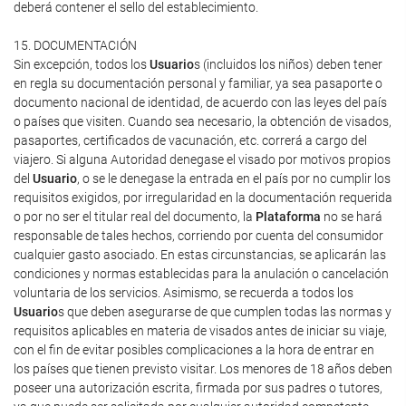
deberá contener el sello del establecimiento.
15. DOCUMENTACIÓN
Sin excepción, todos los
Usuario
s (incluidos los niños) deben tener
en regla su documentación personal y familiar, ya sea pasaporte o
documento nacional de identidad, de acuerdo con las leyes del país
o países que visiten. Cuando sea necesario, la obtención de visados,
pasaportes, certificados de vacunación, etc. correrá a cargo del
viajero. Si alguna Autoridad denegase el visado por motivos propios
del
Usuario
, o se le denegase la entrada en el país por no cumplir los
requisitos exigidos, por irregularidad en la documentación requerida
o por no ser el titular real del documento, la
Plataforma
no se hará
responsable de tales hechos, corriendo por cuenta del consumidor
cualquier gasto asociado. En estas circunstancias, se aplicarán las
condiciones y normas establecidas para la anulación o cancelación
voluntaria de los servicios. Asimismo, se recuerda a todos los
Usuario
s que deben asegurarse de que cumplen todas las normas y
requisitos aplicables en materia de visados antes de iniciar su viaje,
con el fin de evitar posibles complicaciones a la hora de entrar en
los países que tienen previsto visitar. Los menores de 18 años deben
poseer una autorización escrita, firmada por sus padres o tutores,