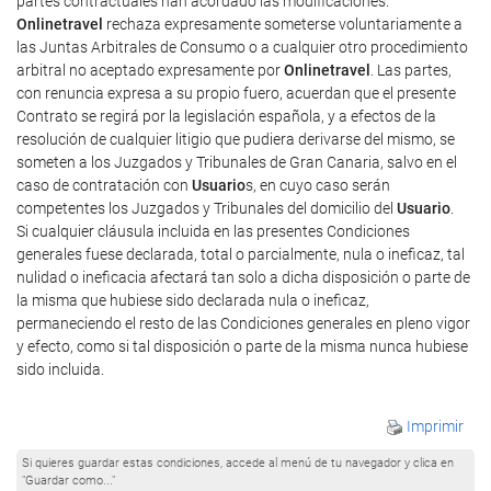
partes contractuales han acordado las modificaciones.
Onlinetravel
rechaza expresamente someterse voluntariamente a
las Juntas Arbitrales de Consumo o a cualquier otro procedimiento
arbitral no aceptado expresamente por
Onlinetravel
. Las partes,
con renuncia expresa a su propio fuero, acuerdan que el presente
Contrato se regirá por la legislación española, y a efectos de la
resolución de cualquier litigio que pudiera derivarse del mismo, se
someten a los Juzgados y Tribunales de Gran Canaria, salvo en el
caso de contratación con
Usuario
s, en cuyo caso serán
competentes los Juzgados y Tribunales del domicilio del
Usuario
.
Si cualquier cláusula incluida en las presentes Condiciones
generales fuese declarada, total o parcialmente, nula o ineficaz, tal
nulidad o ineficacia afectará tan solo a dicha disposición o parte de
la misma que hubiese sido declarada nula o ineficaz,
permaneciendo el resto de las Condiciones generales en pleno vigor
y efecto, como si tal disposición o parte de la misma nunca hubiese
sido incluida.
Imprimir
Si quieres guardar estas condiciones, accede al menú de tu navegador y clica en
"Guardar como..."