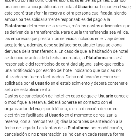
acuerdo con las condiciones acordadas entre las partes. Cuando
una circunstancia justificada impida al
Usuario
participar en el viaje,
este podrá transferir la reserva a otra persona cualificada, siendo
ambas partes solidariamente responsables del pago a la
Plataforma
del precio de la reserva, más los gastos adicionales que
se deriven de la transferencia. Para que la transferencia sea válida,
las empresas que prestan los servicios incluidos en el viaje deben
aceptarla y, además, debe satisfacerse cualquier tasa adicional
derivada de la transferencia. En caso de que la habitación de hotel
se desocupe antes de la fecha acordada, la
Plataforma
no será
responsable del reembolso de cantidad alguna, salvo que reciba
una notificación por escrito del hotel indicando que los días no
utilizados no fueron facturados. Dicha notificación deberá ser
solicitada por el
Usuario
en el establecimiento y deberá contener el
sello del establecimiento.
Gastos de cancelación del hotel: en caso de que el
Usuario
cancele
o modifique la reserva, deberá ponerse en contacto con el
organizador del viaje por teléfono, o en la dirección de correo
electrónico facilitada al
Usuario
en el momento de realizar la
reserva, con al menos tres (3) días laborables de antelación a la
fecha de llegada. Las tarifas de la
Plataforma
por modificación,
cancelación o no presentación se indican en cada reserva formal.