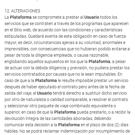
12. ALTERACIONES
La
Plataforma
se compromete a prestar al
Usuario
todos los
servicios que se contraten a través de los programas que aparecen
en el Sitio web, de acuerdo con las condiciones y características
estipuladas. Quedará exenta de esta obligación en caso de fuerza
mayor, es decir, circunstancias ajenas a su voluntad, anormales e
imprevisibles, con consecuencias que no hubieran podido evitarse a
pesar de toda la diligencia empleada, o causa razonable,
englobando aquellos supuestos en los que la
Plataforma
, a pesar
de actuar con la debida diligencia y previsión, no pudiera prestar los
servicios contratados por causas que no le sean imputables. En
caso de que a la
Plataforma
le resulte imposible prestar un servicio
después de haber ejecutado el contrato pero antes de la fecha de
salida del viaje, el
Usuario
tendrá derecho a sustituir dicho servicio
por otro de naturaleza o calidad comparable, a resolver el contrato
y seleccionar otro paquete de viaje combinado equivalente o
superior, en caso de que la
Plataforma
pueda prestarlo, o a recibir la
devolución íntegra de las cantidades abonadas, debiendo
comunicar esta decisión a la
Plataforma
en el plazo de dos (2) días
hábiles. No se podrá reclamar indemnización por incumplimiento de