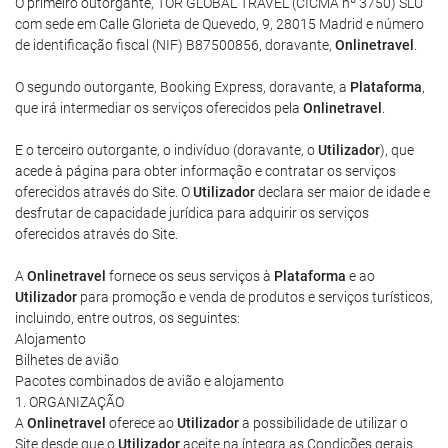
O primeiro outorgante, TOR GLOBAL TRAVEL (CICMA nº 3750) SLU
com sede em Calle Glorieta de Quevedo, 9, 28015 Madrid e número
de identificação fiscal (NIF) B87500856, doravante,
Onlinetravel
.
O segundo outorgante, Booking Express, doravante, a
Plataforma
,
que irá intermediar os serviços oferecidos pela
Onlinetravel
.
E o terceiro outorgante, o indivíduo (doravante, o
Utilizador
), que
acede à página para obter informação e contratar os serviços
oferecidos através do Site. O
Utilizador
declara ser maior de idade e
desfrutar de capacidade jurídica para adquirir os serviços
oferecidos através do Site.
A
Onlinetravel
fornece os seus serviços à
Plataforma
e ao
Utilizador
para promoção e venda de produtos e serviços turísticos,
incluindo, entre outros, os seguintes:
Alojamento
Bilhetes de avião
Pacotes combinados de avião e alojamento
1. ORGANIZAÇÃO
A
Onlinetravel
oferece ao
Utilizador
a possibilidade de utilizar o
Site desde que o
Utilizador
aceite na íntegra as Condições gerais