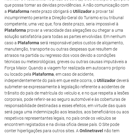
que possa tomar as devidas providências. A não comunicação com
a
Plataforma
neste prazo obrigará o
Utilizador
a provar tal
incumprimento perante a Direção-Geral do Turismo e/ou tribunal
competente, uma vez que, fora deste prazo, seria impossível à
Plataforma
provar a veracidade das alegações ou chegar a uma
solução satisfatória para todas as partes envolvidas. Em nenhum
caso a
Plataforma
será responsável pelos custos de alojamento,
manutenção, transporte ou outras despesas que resultem de
atrasos na partida ou regresso dos voos devido a condições
técnicas ou meteorológicas, greves ou outras causas imputáveis a
Força Maior. Quando a viagem for realizada em autocarro próprio
ou locado pela
Plataforma
, em caso de acidente,
independentemente do país em que este ocorra, o
Utilizador
deverá
submeter-se expressamente à legislação referente a acidentes de
trânsito do país de matrícula do veículo e, e no que respeita a lesões
corporais, pode referir-se ao seguro automóvel e às coberturas de
responsabilidade destinadas a esses efeitos, em virtude das quais
será paga uma indemnização aos lesados, aos beneficiários ou aos
respetivos representantes legais, no país onde os veículos se
encontrem registados e na divisa oficia desse país. O Site pode
conter hiperligações para outros sites. A
Onlinetravel
não tem