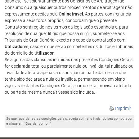
submeter-se voluntariamente aos Conselhos de Arbitragem de
Consumo ou a quaisquer outros procedimentos de arbitragem não
expressamente aceites pela
Onlinetravel
. As partes, com renúncia
expressa a seus foros próprios, concordam que o presente
Contrato será regido nos termos da legislação espanhola e, para
resolução de qualquer litígio que possa surgir, submeter-se aos
Tribunais de Gran Canária, exceto no caso da contratação com
Utilizador
es, caso em que serão competentes os Juízos e Tribunais
do domicílio do
Utilizador
.
Se alguma das cláusulas incluídas nas presentes Condições Gerais
for declarada total ou parcialmente nula ou inválida, tal nulidade ou
invalidade afetará apenas a disposição ou parte da mesma que
tenha sido declarada nula ou inválida, permanecendo em pleno
vigor as restantes Condições Gerais, como se tal provisão afetada
ou parte da mesma nunca tivesse sido incluída.
Imprimir
Se quer guardar estas condições gerais, aceda ao menu iniciar do seu computador
e clique em "Guardar como..."