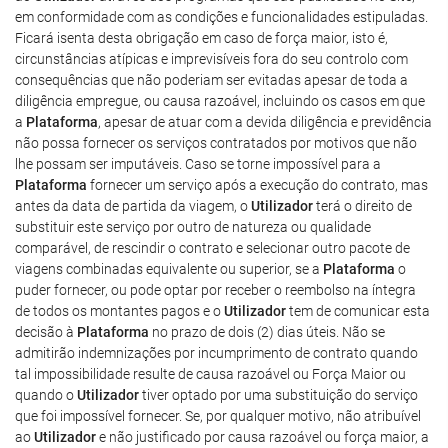
em conformidade com as condições e funcionalidades estipuladas.
Ficará isenta desta obrigação em caso de força maior, isto é,
circunstâncias atípicas e imprevisíveis fora do seu controlo com
consequências que não poderiam ser evitadas apesar de toda a
diligência empregue, ou causa razoável, incluindo os casos em que
a
Plataforma
, apesar de atuar com a devida diligência e previdência
não possa fornecer os serviços contratados por motivos que não
lhe possam ser imputáveis. Caso se torne impossível para a
Plataforma
fornecer um serviço após a execução do contrato, mas
antes da data de partida da viagem, o
Utilizador
terá o direito de
substituir este serviço por outro de natureza ou qualidade
comparável, de rescindir o contrato e selecionar outro pacote de
viagens combinadas equivalente ou superior, se a
Plataforma
o
puder fornecer, ou pode optar por receber o reembolso na íntegra
de todos os montantes pagos e o
Utilizador
tem de comunicar esta
decisão à
Plataforma
no prazo de dois (2) dias úteis. Não se
admitirão indemnizações por incumprimento de contrato quando
tal impossibilidade resulte de causa razoável ou Força Maior ou
quando o
Utilizador
tiver optado por uma substituição do serviço
que foi impossível fornecer. Se, por qualquer motivo, não atribuível
ao
Utilizador
e não justificado por causa razoável ou força maior, a