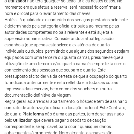
o
Utilizador
não terá qualquer solução jurídica nestes casos. No
momento em que efetua a reserva, será necessário confirmar a
hora e o local para o levantamento das chaves.
Hotéis - A qualidade e o conteúdo dos serviços prestados pelo hotel
é determinado pela categoria oficial atribuída ao mesmo pelas
autoridades competentes no país relevante e está sujeita a
supervisão administrativa. Considerando a atual legislação
espanhola (que apenas estabelece a existência de quarto
individuais ou duplos, permitindo que alguns dos segundos estejam
equipados com uma terceira ou quarta cama), presume-se que a
utilização de uma terceira e/ou quarta cama é sempre feita com o
conhecimento das pessoas que ocupam o quarto. Este
pressuposto tácito deriva da certeza de que a ocupação do quarto
foi indicada anteriormente e está refletida em todas as cópias
impressas das reservas, bem como dos vouchers ou outra
documentação definitiva da viagem.
Regra geral, ao arrendar apartamento, o hóspede tem de assinar o
contrato de autorização oficial da locação no local. Este Contrato,
do qual a
Plataforma
não é uma das partes, tem de ser assinado
pelo
Utilizador
, que deverá pagar o depósito de caução
correspondente, se aplicável, para cobrir quaisquer danos
subsequentes à propriedade. Normalmente, as chaves são