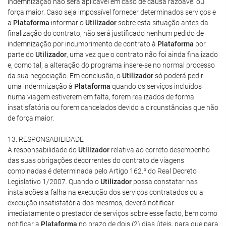
indemnização não será aplicável em caso de causa razoável ou
força maior. Caso seja impossível fornecer determinados serviços e
a
Plataforma
informar o
Utilizador
sobre esta situação antes da
finalização do contrato, não será justificado nenhum pedido de
indemnização por incumprimento de contrato à
Plataforma
por
parte do
Utilizador
, uma vez que o contrato não foi ainda finalizado
e, como tal, a alteração do programa insere-se no normal processo
da sua negociação. Em conclusão, o
Utilizador
só poderá pedir
uma indemnização à
Plataforma
quando os serviços incluídos
numa viagem estiverem em falta, forem realizados de forma
insatisfatória ou forem cancelados devido a circunstâncias que não
de força maior.
13. RESPONSABILIDADE
A responsabilidade do
Utilizador
relativa ao correto desempenho
das suas obrigações decorrentes do contrato de viagens
combinadas é determinada pelo Artigo 162.º do Real Decreto
Legislativo 1/2007. Quando o
Utilizador
possa constatar nas
instalações a falha na execução dos serviços contratados ou a
execução insatisfatória dos mesmos, deverá notificar
imediatamente o prestador de serviços sobre esse facto, bem como
notificar a
Plataforma
no prazo de dois (2) dias úteis, para que para