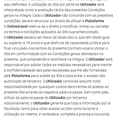
aqui definidas. A utilização do Site por parte do
Utilizador
será
interpretada como a aceitação tácita das presentes Condições
gerais na íntegra. Caso o
Utilizador
não concorde com as presentes
condições, deverá renunciar ao direito de utilizar a
Plataforma
.
A
Onlinetravel
reserva-se o direito a modificar, limitar ou cancelar
os termos e condições aplicados ao Site supramencionado.
O
Utilizador
declara ser maior de idade (isto é, que tem idade igual
ou superior a 18 anos) e que desfruta de capacidade jurídica para
ficar vinculado nos termos do presente Contrato e para utilizar o
Site em conformidade com as Condições gerais delineadas no
presente, que compreende e reconhece na íntegra. O
Utilizador
será
responsável por adotar todas as medidas necessárias para manter
a confidencialidade das palavras-passes que lhe são fornecidas
pela
Plataforma
para aceder ao Site e para evitar o acesso não
autorizado de terceiros. O
Utilizador
concorda assumir total
responsabilidade por quaisquer custos decorrentes do acesso ao
presente Site através da respetiva palavra-passe, bem como pela
utilizar da palavra-passe do
Utilizador
por terceiros.
Adicionalmente, o
Utilizador
garante que toda a informação por si
facultada, tanto para obter acesso ao Site como durante a
utilização do mesmo, é verdadeira, completa e precisa e concorda