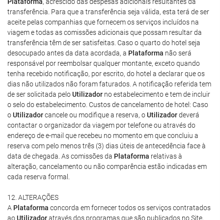
Plataforma
, acrescido das despesas adicionais resultantes da
transferência. Para que a transferência seja válida, esta terá de ser
aceite pelas companhias que fornecem os serviços incluídos na
viagem e todas as comissões adicionais que possam resultar da
transferência têm de ser satisfeitas. Caso o quarto do hotel seja
desocupado antes da data acordada, a
Plataforma
não será
responsável por reembolsar qualquer montante, exceto quando
tenha recebido notificação, por escrito, do hotel a declarar que os
dias não utilizados não foram faturados. A notificação referida tem
de ser solicitada pelo
Utilizador
no estabelecimento e tem de incluir
o selo do estabelecimento. Custos de cancelamento de hotel: Caso
o
Utilizador
cancele ou modifique a reserva, o
Utilizador
deverá
contactar o organizador da viagem por telefone ou através do
endereço de e-mail que recebeu no momento em que concluiu a
reserva com pelo menos três (3) dias úteis de antecedência face à
data de chegada. As comissões da
Plataforma
relativas à
alteração, cancelamento ou não comparência estão indicadas em
cada reserva formal.
12. ALTERAÇÕES
A
Plataforma
concorda em fornecer todos os serviços contratados
ao
Utilizador
através dos programas que são publicados no Site,