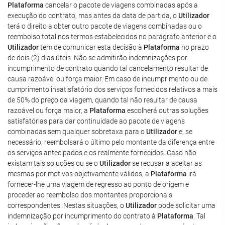
Plataforma
cancelar o pacote de viagens combinadas após a
execução do contrato, mas antes da data de partida, o
Utilizador
terá o direito a obter outro pacote de viagens combinadas ou o
reembolso total nos termos estabelecidos no parágrafo anterior e o
Utilizador
tem de comunicar esta decisão à
Plataforma
no prazo
de dois (2) dias úteis. Não se admitirão indemnizações por
incumprimento de contrato quando tal cancelamento resultar de
causa razoável ou força maior. Em caso de incumprimento ou de
cumprimento insatisfatório dos serviços fornecidos relativos a mais
de 50% do preço da viagem, quando tal não resultar de causa
razoável ou força maior, a
Plataforma
escolherá outras soluções
satisfatórias para dar continuidade ao pacote de viagens
combinadas sem qualquer sobretaxa para o
Utilizador
e, se
necessário, reembolsará o último pelo montante da diferença entre
os serviços antecipados e os realmente fornecidos. Caso não
existam tais soluções ou se o
Utilizador
se recusar a aceitar as
mesmas por motivos objetivamente válidos, a
Plataforma
irá
fornecer-lhe uma viagem de regresso ao ponto de origem e
proceder ao reembolso dos montantes proporcionais
correspondentes. Nestas situações, o
Utilizador
pode solicitar uma
indemnização por incumprimento do contrato à
Plataforma
. Tal