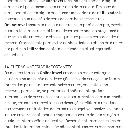
tipográficos. Caso a
Onlinetravel
faça inadvertidamente algum
erro deste tipo, o mesmo será corrigido de imediato. Em caso de
erro tipográfico em algum dos preços indicados e de o
Utilizador
ter
baseado a sua decisão de compra com base nesse erro, a
Onlinetravel
assumirá o custo do erro e cumprirá a compra, exceto
quando tal erro seja de tal forma desproporcional ao preço médio
que seja suficientemente óbvio a qualquer pessoa compreender o
mesmo. O precedente para evitar ganhos ilícito ou abuso de direitos
por parte do
Utilizador
, conforme definido na atual legislação
espanhola.
14. OUTRAS MATÉRIAS IMPORTANTES
Da mesma forma, a
Onlinetravel
emprega o maior esforço e
diligência na indicação das descrições de cada serviço, que foram
fornecidas pelos próprios estabelecimentos, nas datas das
reservas, para o que, no programa, dispõe de fotografias
informativas de pessoas, cenários e apartamentos, com a intenção
de que, em cada momento, essas descrições reflitam a realidade
dos serviços contratados da forma mais objetiva possível, evitando
induzir em erro, confundir ou enganar o consumidor em relação a
qualquer informação significativa. Devido à natureza específica da
fora das fotografias, estas não são contratuais em si mesmas, mas