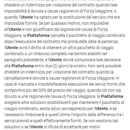
chiedere un indennizzo per violazione del contratto quando tale
impossibilità è dovuta a cause ragionevoli di Forza Maggiore, o
quando l'
Utente
ha optato per la sostituzione del servizio che era
impossibile fornire. Se per qualsiasi motivo, non imputabile
all'
Utente
e non giustificato da ragionevole causa di Forza
Maggiore, la
Piattaforma
cancella il pacchetto di viaggio combinato
dopo l'esecuzione del contratto ma prima della data di partenza,
l'
Utente
avrà il diritto di ottenere un altro pacchetto di viaggio
combinato o un rimborso completo nei termini stabiliti nel
paragrafo precedente, e l'
Utente
dovrà comunicare tale decisione
alla
Piattaforma
entro due (2) giorni lavorativi. Non sarà possibile
chiedere un indennizzo per violazione del contratto quando la
cancellazione è dovuta a cause ragionevoli di Forza Maggiore. In
caso di mancata o insoddisfacente esecuzione dei servizi forniti che
comportino più del 50% del prezzo del viaggio, quando ciò non sia
dovuto a una ragionevole causa di Forza Maggiore, la
Piattaforma
sceglierà altre soluzioni soddisfacenti per mantenere il pacchetto di
viaggio combinato, senza alcun sovrapprezzo per l'
Utente
, e se
necessario rimborserà a quest'ultimo l'importo della differenza tra i
servizi previsti e quelli effettivamente forniti. Se non esistono tali
soluzioni o se l'
Utente
si rifiuta di accettarle per motivi