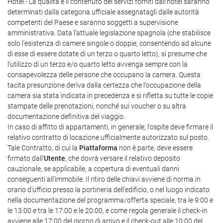
Hotel.- La qualità e il contenuto dei servizi forniti dall'hotel saranno
determinati dalla categoria ufficiale assegnatagli dalle autorità
competenti del Paese e saranno soggetti a supervisione
amministrativa. Data l'attuale legislazione spagnola (che stabilisce
solo l'esistenza di camere singole o doppie, consentendo ad alcune
di esse di essere dotate di un terzo o quarto letto), si presume che
l'utilizzo di un terzo e/o quarto letto avvenga sempre con la
consapevolezza delle persone che occupano la camera. Questa
tacita presunzione deriva dalla certezza che l'occupazione della
camera sia stata indicata in precedenza e si rifletta su tutte le copie
stampate delle prenotazioni, nonché sui voucher o su altra
documentazione definitiva del viaggio.
In caso di affitto di appartamenti, in generale, l'ospite deve firmare il
relativo contratto di locazione ufficialmente autorizzato sul posto.
Tale Contratto, di cui la
Piattaforma
non è parte, deve essere
firmato dall'
Utente
, che dovrà versare il relativo deposito
cauzionale, se applicabile, a copertura di eventuali danni
conseguenti all'immobile. Il ritiro delle chiavi avviene di norma in
orario d'ufficio presso la portineria dell'edificio, o nel luogo indicato
nella documentazione del programma/offerta speciale, tra le 9:00 e
le 13:00 e tra le 17:00 e le 20:00, e come regola generale il check-in
avviene alle 17:00 del giorno di arrivo e il check-out alle 10:00 del