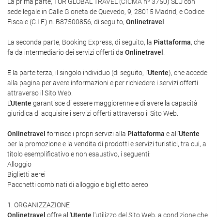
La prima parte, TOR GLOBAL TRAVEL (CICMA nº 3750) SLU con
sede legale in Calle Glorieta de Quevedo, 9, 28015 Madrid, e Codice
Fiscale (C.I.F.) n. B87500856, di seguito,
Onlinetravel
.
La seconda parte, Booking Express, di seguito, la
Piattaforma
, che
fa da intermediario dei servizi offerti da
Onlinetravel
.
E la parte terza, il singolo individuo (di seguito, l'
Utente
), che accede
alla pagina per avere informazioni e per richiedere i servizi offerti
attraverso il Sito Web.
L'
Utente
garantisce di essere maggiorenne e di avere la capacità
giuridica di acquisire i servizi offerti attraverso il Sito Web.
Onlinetravel
fornisce i propri servizi alla
Piattaforma
e all'
Utente
per la promozione e la vendita di prodotti e servizi turistici, tra cui, a
titolo esemplificativo e non esaustivo, i seguenti:
Alloggio
Biglietti aerei
Pacchetti combinati di alloggio e biglietto aereo
1. ORGANIZZAZIONE
Onlinetravel
offre all'
Utente
l'utilizzo del Sito Web, a condizione che