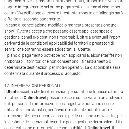
pagamento. Nelle prenotazioni di volo + hotel, l'importo del volo sarà
pagato integralmente nel primo pagamento, insieme al cinque per
cento (5%) dell'alloggio, mentre il restante importo dell'alloggio sarà
differito al secondo pagamento.
In caso di cancellazione, modifica o mancata presentazione (no-
show), l'Utente accetta che possano essere applicate spese di
gestione, penali e/o costi non rimborsabili, oltre a eventuali importi
derivanti dalle condizioni applicabili dei fornitori o prestatori di
servizi, che potranno essere addebitati all'Utente.
Il piano di pagamento potrebbe non applicarsi a: alcune tariffe non
rimborsabili, fornitori che non consentono il finanziamento o
determinate destinazioni per motivi operativi. La disponibilità sarà
confermata durante il processo di acquisto.
17. INFORMAZIONI PERSONALI
L'
Utente
accetta che le informazioni personali che fornisce o fornirà
in futuro a
Onlinetravel
possano essere conservate in un archivio di
dati personali. Le informazioni così registrate potranno essere
utilizzate a fini statistici, per l'invio di materiale pubblicitario e
promozionale, per concorsi a premi, per l'iscrizione a newsletter, per
la gestione dei servizi sottoscritti e per la gestione dei problemi. I file
così creati sono di proprietà e responsabilità di
Onlinetravel
. Il