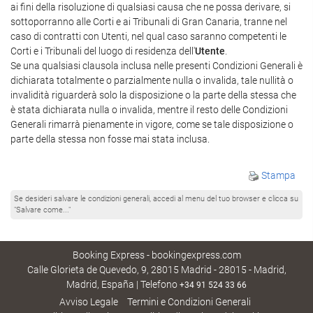
ai fini della risoluzione di qualsiasi causa che ne possa derivare, si
sottoporranno alle Corti e ai Tribunali di Gran Canaria, tranne nel
caso di contratti con Utenti, nel qual caso saranno competenti le
Corti e i Tribunali del luogo di residenza dell'
Utente
.
Se una qualsiasi clausola inclusa nelle presenti Condizioni Generali è
dichiarata totalmente o parzialmente nulla o invalida, tale nullità o
invalidità riguarderà solo la disposizione o la parte della stessa che
è stata dichiarata nulla o invalida, mentre il resto delle Condizioni
Generali rimarrà pienamente in vigore, come se tale disposizione o
parte della stessa non fosse mai stata inclusa.
Stampa
Se desideri salvare le condizioni generali, accedi al menu del tuo browser e clicca su
"Salvare come..."
Booking Express - bookingexpress.com
Calle Glorieta de Quevedo, 9, 28015 Madrid - 28015 - Madrid,
Madrid, España | Telefono
+34 91 524 33 66
Avviso Legale
Termini e Condizioni Generali