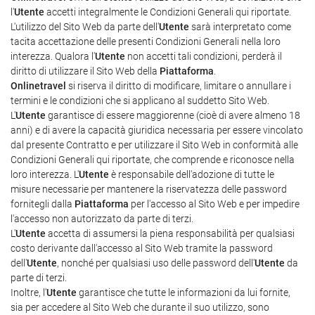
l'
Utente
accetti integralmente le Condizioni Generali qui riportate.
L'utilizzo del Sito Web da parte dell'
Utente
sarà interpretato come
tacita accettazione delle presenti Condizioni Generali nella loro
interezza. Qualora l'
Utente
non accetti tali condizioni, perderà il
diritto di utilizzare il Sito Web della
Piattaforma
.
Onlinetravel
si riserva il diritto di modificare, limitare o annullare i
termini e le condizioni che si applicano al suddetto Sito Web.
L'
Utente
garantisce di essere maggiorenne (cioè di avere almeno 18
anni) e di avere la capacità giuridica necessaria per essere vincolato
dal presente Contratto e per utilizzare il Sito Web in conformità alle
Condizioni Generali qui riportate, che comprende e riconosce nella
loro interezza. L'
Utente
è responsabile dell'adozione di tutte le
misure necessarie per mantenere la riservatezza delle password
fornitegli dalla
Piattaforma
per l'accesso al Sito Web e per impedire
l'accesso non autorizzato da parte di terzi.
L'
Utente
accetta di assumersi la piena responsabilità per qualsiasi
costo derivante dall'accesso al Sito Web tramite la password
dell'
Utente
, nonché per qualsiasi uso delle password dell'
Utente
da
parte di terzi.
Inoltre, l'
Utente
garantisce che tutte le informazioni da lui fornite,
sia per accedere al Sito Web che durante il suo utilizzo, sono