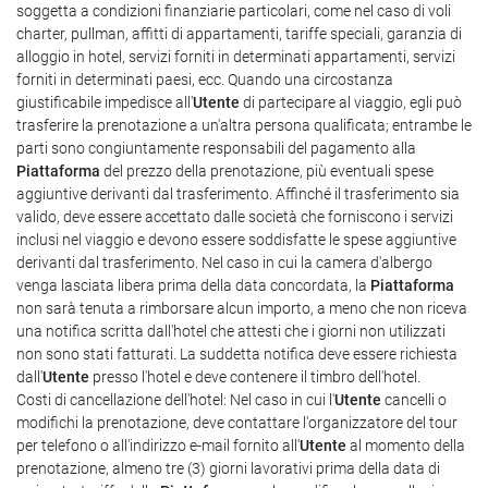
soggetta a condizioni finanziarie particolari, come nel caso di voli
charter, pullman, affitti di appartamenti, tariffe speciali, garanzia di
alloggio in hotel, servizi forniti in determinati appartamenti, servizi
forniti in determinati paesi, ecc. Quando una circostanza
giustificabile impedisce all'
Utente
di partecipare al viaggio, egli può
trasferire la prenotazione a un'altra persona qualificata; entrambe le
parti sono congiuntamente responsabili del pagamento alla
Piattaforma
del prezzo della prenotazione, più eventuali spese
aggiuntive derivanti dal trasferimento. Affinché il trasferimento sia
valido, deve essere accettato dalle società che forniscono i servizi
inclusi nel viaggio e devono essere soddisfatte le spese aggiuntive
derivanti dal trasferimento. Nel caso in cui la camera d'albergo
venga lasciata libera prima della data concordata, la
Piattaforma
non sarà tenuta a rimborsare alcun importo, a meno che non riceva
una notifica scritta dall'hotel che attesti che i giorni non utilizzati
non sono stati fatturati. La suddetta notifica deve essere richiesta
dall'
Utente
presso l'hotel e deve contenere il timbro dell'hotel.
Costi di cancellazione dell'hotel: Nel caso in cui l'
Utente
cancelli o
modifichi la prenotazione, deve contattare l'organizzatore del tour
per telefono o all'indirizzo e-mail fornito all'
Utente
al momento della
prenotazione, almeno tre (3) giorni lavorativi prima della data di