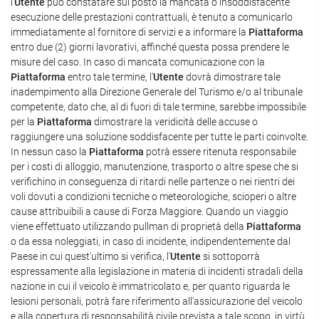
l'
Utente
può constatare sul posto la mancata o insoddisfacente
esecuzione delle prestazioni contrattuali, è tenuto a comunicarlo
immediatamente al fornitore di servizi e a informare la
Piattaforma
entro due (2) giorni lavorativi, affinché questa possa prendere le
misure del caso. In caso di mancata comunicazione con la
Piattaforma
entro tale termine, l'
Utente
dovrà dimostrare tale
inadempimento alla Direzione Generale del Turismo e/o al tribunale
competente, dato che, al di fuori di tale termine, sarebbe impossibile
per la
Piattaforma
dimostrare la veridicità delle accuse o
raggiungere una soluzione soddisfacente per tutte le parti coinvolte.
In nessun caso la
Piattaforma
potrà essere ritenuta responsabile
per i costi di alloggio, manutenzione, trasporto o altre spese che si
verifichino in conseguenza di ritardi nelle partenze o nei rientri dei
voli dovuti a condizioni tecniche o meteorologiche, scioperi o altre
cause attribuibili a cause di Forza Maggiore. Quando un viaggio
viene effettuato utilizzando pullman di proprietà della
Piattaforma
o da essa noleggiati, in caso di incidente, indipendentemente dal
Paese in cui quest'ultimo si verifica, l'
Utente
si sottoporrà
espressamente alla legislazione in materia di incidenti stradali della
nazione in cui il veicolo è immatricolato e, per quanto riguarda le
lesioni personali, potrà fare riferimento all'assicurazione del veicolo
e alla copertura di responsabilità civile prevista a tale scopo, in virtù