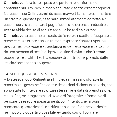
Onlinetravel
farà tutto il possibile per fornire le informazioni
contenute sul Sito Web in modo accurato e senza errori tipografici.
Nel caso in cui
Onlinetravel
dovesse inavvertitamente commettere
un errore di questo tipo, esso sarà immediatamente corretto. Nel
caso in cui vi sia un errore tipografico in uno dei prezzi indicati e un
Utente
abbia deciso di acquistare sulla base di tale errore,
Onlinetravel
si assumerà il costo dell'errore e rispetterà l'acquisto, a
meno che tale errore non sia talmente sproporzionato rispetto al
prezzo medio da essere abbastanza evidente da essere percepito
da una persona di media diligenza, al fine di evitare che l'
Utente
possa trarre profitti illeciti o abusare di diritti, come previsto dalla
legislazione spagnola vigente.
14. ALTRE QUESTIONI IMPORTANTI
Allo stesso modo,
Onlinetravel
impiega il massimo sforzo e la
massima diligenza nell'indicare le descrizioni di ciascun servizio, che
sono state fornite dalle strutture stesse, nelle date di prenotazione,
e a tal fine, nel programma, si avvale di fotografie informative di
persone, paesaggi e appartamenti, con l'intento che, in ogni
momento, queste descrizioni riflettano la realtà dei servizi richiesti
nel modo più oggettivo possibile, evitando così di fuorviare,