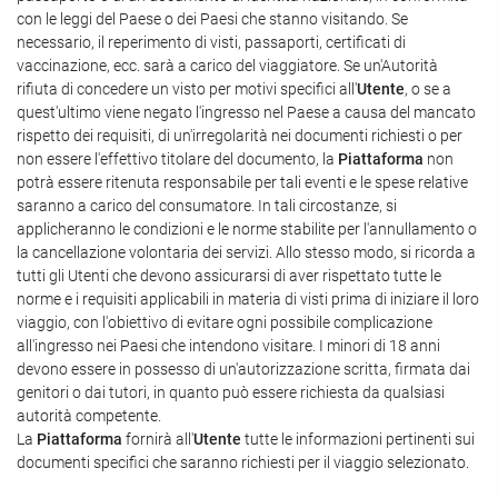
con le leggi del Paese o dei Paesi che stanno visitando. Se
necessario, il reperimento di visti, passaporti, certificati di
vaccinazione, ecc. sarà a carico del viaggiatore. Se un'Autorità
rifiuta di concedere un visto per motivi specifici all'
Utente
, o se a
quest'ultimo viene negato l'ingresso nel Paese a causa del mancato
rispetto dei requisiti, di un'irregolarità nei documenti richiesti o per
non essere l'effettivo titolare del documento, la
Piattaforma
non
potrà essere ritenuta responsabile per tali eventi e le spese relative
saranno a carico del consumatore. In tali circostanze, si
applicheranno le condizioni e le norme stabilite per l'annullamento o
la cancellazione volontaria dei servizi. Allo stesso modo, si ricorda a
tutti gli Utenti che devono assicurarsi di aver rispettato tutte le
norme e i requisiti applicabili in materia di visti prima di iniziare il loro
viaggio, con l'obiettivo di evitare ogni possibile complicazione
all'ingresso nei Paesi che intendono visitare. I minori di 18 anni
devono essere in possesso di un'autorizzazione scritta, firmata dai
genitori o dai tutori, in quanto può essere richiesta da qualsiasi
autorità competente.
La
Piattaforma
fornirà all'
Utente
tutte le informazioni pertinenti sui
documenti specifici che saranno richiesti per il viaggio selezionato.