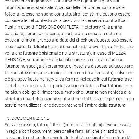
confondere o ingannare il consumatore riguardo a qualsiasi
informazione sostanziale. A causa della natura temporale delle
fotografie, esse non sono contrattuali di per sé, ma devono essere
considerate nel contesto della descrizione dei servizi contrattuali.
Pasti: In caso di PENSIONE COMPLETA, l'hotel servirà la prima
colazione, il pranzo e la cena, a partire dalla cena alla data del
check-in e fino al pranzo alla data del check-out (questo può essere
modificato dall'
Utente
tramite una richiesta preventiva all'hotel, una
volta che l'
Utente
è sistemato nella struttura). In caso di MEZZA
PENSIONE, verranno servite la colazione e la cena, a meno che
l'
Utente
non scelga diversamente e l'hotel sia disposto ad accettare
tale sostituzione (ad esempio, la cena con un altro pasto), salvo che
ciò sia specificato nei servizi da fornire. Nel caso in cui l'
Utente
lasci
l'hotel prima della data di partenza concordata, la
Piattaforma
non
ha alcun obbligo di rimborso, a meno che l'
Utente
non richieda alla
struttura una dichiarazione scritta di non fatturazione per i giorni o i
servizi non utilizzati, che deve contenere il timbro della struttura.
15. DOCUMENTAZIONE
Senza eccezioni, tutti gli Utenti (compresi i bambini) devono essere
in regola con i documenti personali e familiari, che si tratti di un
passaporto o di un documento di identità nazionale, in conformità