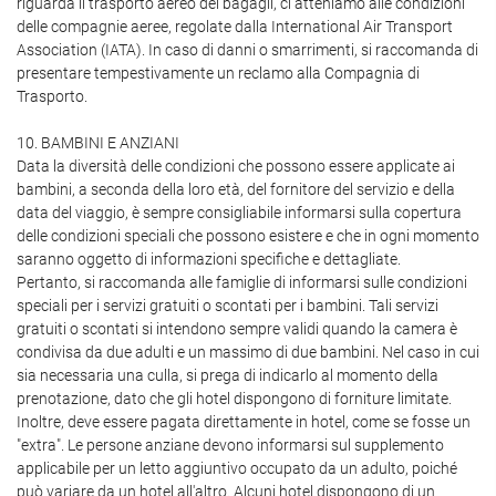
riguarda il trasporto aereo dei bagagli, ci atteniamo alle condizioni
delle compagnie aeree, regolate dalla International Air Transport
Association (IATA). In caso di danni o smarrimenti, si raccomanda di
presentare tempestivamente un reclamo alla Compagnia di
Trasporto.
10. BAMBINI E ANZIANI
Data la diversità delle condizioni che possono essere applicate ai
bambini, a seconda della loro età, del fornitore del servizio e della
data del viaggio, è sempre consigliabile informarsi sulla copertura
delle condizioni speciali che possono esistere e che in ogni momento
saranno oggetto di informazioni specifiche e dettagliate.
Pertanto, si raccomanda alle famiglie di informarsi sulle condizioni
speciali per i servizi gratuiti o scontati per i bambini. Tali servizi
gratuiti o scontati si intendono sempre validi quando la camera è
condivisa da due adulti e un massimo di due bambini. Nel caso in cui
sia necessaria una culla, si prega di indicarlo al momento della
prenotazione, dato che gli hotel dispongono di forniture limitate.
Inoltre, deve essere pagata direttamente in hotel, come se fosse un
"extra". Le persone anziane devono informarsi sul supplemento
applicabile per un letto aggiuntivo occupato da un adulto, poiché
può variare da un hotel all'altro. Alcuni hotel dispongono di un