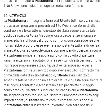
arrivo. Le tariffe della
Piattaforma
per la modifica, la cancellazione o
il No Show sono indicate su ogni prenotazione formale.
12. ALTERAZIONI
La
Piattaforma
si impegna a fornire all'
Utente
tutti i servizi richiesti
attraverso i programmi presenti sul Sito Web, in conformità alle
condizioni e alle caratteristiche stabilite. Sarà esonerata da tale
obbligo in caso di Forza Maggiore, ossia circostanze anomale e
imprevedibili al di fuori del proprio controllo, con conseguenze che
non avrebbero potuto essere evitate nonostante tutta la diligenza
impiegata, o di ragionevole causa, comprendendo quei casi in cui la
Piattaforma
, nonostante abbia agito con la dovuta diligenza e
lungimiranza, non ha potuto fornire i servizi richiesti per ragioni che
non le possono essere attribuite. Se diventa impossibile per la
Piattaforma
fornire un servizio dopo aver eseguito il contratto ma
prima della data di inizio del viaggio, l'
Utente
avrà il diritto di
sostituire tale servizio con un altro di natura o qualità equivalente, di
rescindere il contratto e scegliere un altro pacchetto di viaggio
combinato equivalente o superiore, nel caso in cui la
Piattaforma
sia in grado di fornirne uno, o di ricevere il rimborso completo degli
importi pagati, e l'
Utente
dovrà comunicare tale decisione alla
Piattaforma
entro due (2) giorni lavorativi. Non sarà possibile