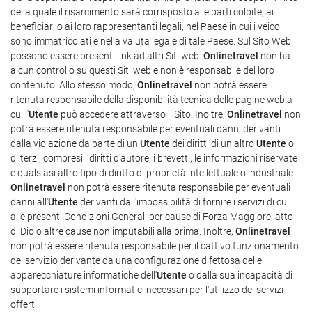
della quale il risarcimento sarà corrisposto alle parti colpite, ai
beneficiari o ai loro rappresentanti legali, nel Paese in cui i veicoli
sono immatricolati e nella valuta legale di tale Paese. Sul Sito Web
possono essere presenti link ad altri Siti web.
Onlinetravel
non ha
alcun controllo su questi Siti web e non è responsabile del loro
contenuto. Allo stesso modo,
Onlinetravel
non potrà essere
ritenuta responsabile della disponibilità tecnica delle pagine web a
cui l'
Utente
può accedere attraverso il Sito. Inoltre,
Onlinetravel
non
potrà essere ritenuta responsabile per eventuali danni derivanti
dalla violazione da parte di un
Utente
dei diritti di un altro
Utente
o
di terzi, compresi i diritti d'autore, i brevetti, le informazioni riservate
e qualsiasi altro tipo di diritto di proprietà intellettuale o industriale.
Onlinetravel
non potrà essere ritenuta responsabile per eventuali
danni all'
Utente
derivanti dall'impossibilità di fornire i servizi di cui
alle presenti Condizioni Generali per cause di Forza Maggiore, atto
di Dio o altre cause non imputabili alla prima. Inoltre,
Onlinetravel
non potrà essere ritenuta responsabile per il cattivo funzionamento
del servizio derivante da una configurazione difettosa delle
apparecchiature informatiche dell'
Utente
o dalla sua incapacità di
supportare i sistemi informatici necessari per l'utilizzo dei servizi
offerti.