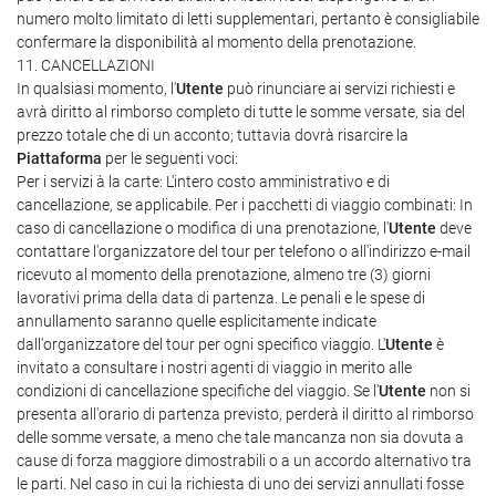
numero molto limitato di letti supplementari, pertanto è consigliabile
confermare la disponibilità al momento della prenotazione.
11. CANCELLAZIONI
In qualsiasi momento, l'
Utente
può rinunciare ai servizi richiesti e
avrà diritto al rimborso completo di tutte le somme versate, sia del
prezzo totale che di un acconto; tuttavia dovrà risarcire la
Piattaforma
per le seguenti voci:
Per i servizi à la carte: L'intero costo amministrativo e di
cancellazione, se applicabile. Per i pacchetti di viaggio combinati: In
caso di cancellazione o modifica di una prenotazione, l'
Utente
deve
contattare l'organizzatore del tour per telefono o all'indirizzo e-mail
ricevuto al momento della prenotazione, almeno tre (3) giorni
lavorativi prima della data di partenza. Le penali e le spese di
annullamento saranno quelle esplicitamente indicate
dall'organizzatore del tour per ogni specifico viaggio. L'
Utente
è
invitato a consultare i nostri agenti di viaggio in merito alle
condizioni di cancellazione specifiche del viaggio. Se l'
Utente
non si
presenta all'orario di partenza previsto, perderà il diritto al rimborso
delle somme versate, a meno che tale mancanza non sia dovuta a
cause di forza maggiore dimostrabili o a un accordo alternativo tra
le parti. Nel caso in cui la richiesta di uno dei servizi annullati fosse