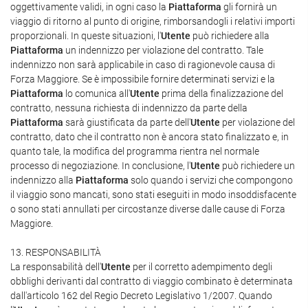
oggettivamente validi, in ogni caso la
Piattaforma
gli fornirà un
viaggio di ritorno al punto di origine, rimborsandogli i relativi importi
proporzionali. In queste situazioni, l'
Utente
può richiedere alla
Piattaforma
un indennizzo per violazione del contratto. Tale
indennizzo non sarà applicabile in caso di ragionevole causa di
Forza Maggiore. Se è impossibile fornire determinati servizi e la
Piattaforma
lo comunica all'
Utente
prima della finalizzazione del
contratto, nessuna richiesta di indennizzo da parte della
Piattaforma
sarà giustificata da parte dell'
Utente
per violazione del
contratto, dato che il contratto non è ancora stato finalizzato e, in
quanto tale, la modifica del programma rientra nel normale
processo di negoziazione. In conclusione, l'
Utente
può richiedere un
indennizzo alla
Piattaforma
solo quando i servizi che compongono
il viaggio sono mancati, sono stati eseguiti in modo insoddisfacente
o sono stati annullati per circostanze diverse dalle cause di Forza
Maggiore.
13. RESPONSABILITÀ
La responsabilità dell'
Utente
per il corretto adempimento degli
obblighi derivanti dal contratto di viaggio combinato è determinata
dall'articolo 162 del Regio Decreto Legislativo 1/2007. Quando