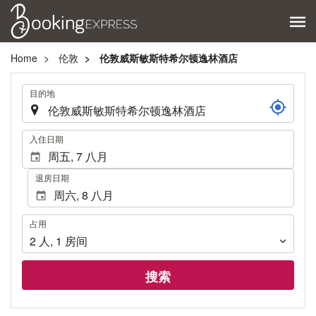
Home
伦敦
伦敦威斯敏斯特希尔顿逸林酒店
.
目的地
.
入住日期
退房日期
占
占用
用
2
人
,
1
房间
搜索