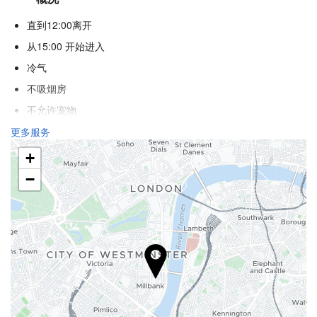
直到12:00离开
从15:00 开始进入
冷气
不吸烟房
不允许宠物
更多服务
接待服务
+
24小时前台
−
食品与饮品
酒巴
互联网
免费WiFi