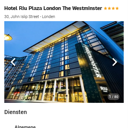
Hotel Riu Plaza London The Westminster
30, John Islip Street - Londen
Vorige
Volg
1
/ 80
Diensten
Algemene