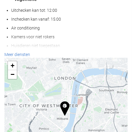
Uitchecken kan tot: 12:00
Inchecken kan vanaf: 15:00
Air conditioning
Kamers voor niet rokers
Huisdieren niet toegestaan
Meer diensten
Receptiediensten
+
24-uursreceptie
−
Eten en drinken
Bar
Internet
Gratis wifi