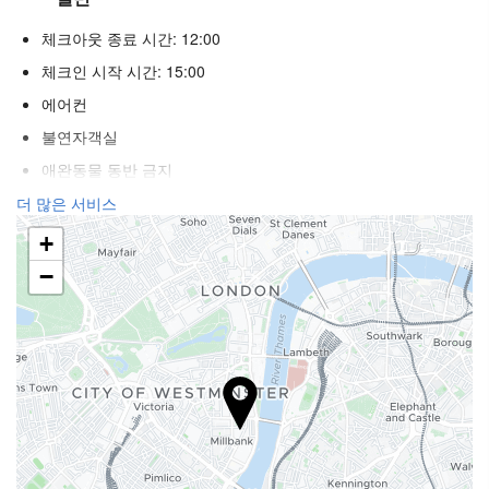
체크아웃 종료 시간: 12:00
체크인 시작 시간: 15:00
에어컨
불연자객실
애완동물 동반 금지
더 많은 서비스
리셉션 서비스
+
24시간 프런트 데스크
−
푸드 & 베버리지
바
인터넷
무료 Wi-Fi