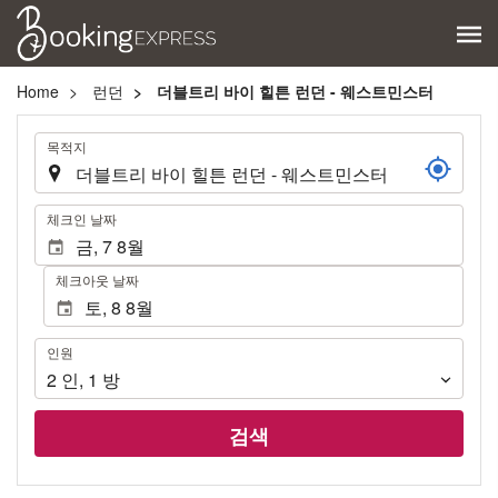
Home
런던
더블트리 바이 힐튼 런던 - 웨스트민스터
.
목적지
.
체크인 날짜
체크아웃 날짜
인
인원
원
2
인
,
1
방
검색