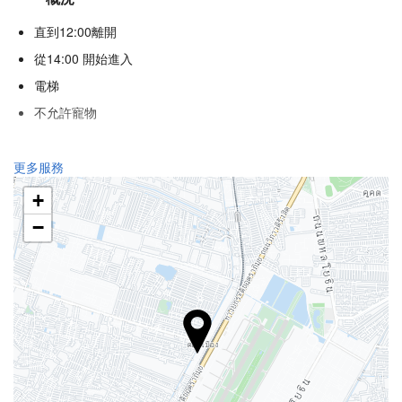
直到12:00離開
從14:00 開始進入
電梯
不允許寵物
接待服務
更多服務
24 小時接待櫃檯
+
行李寄存
−
游泳池
游泳池
食品與飲品
單點餐廳