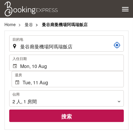
Home
曼谷
曼谷廊曼機場阿瑪瑞飯店
.
目的地
.
入住日期
退房
佔
佔用
用
2
人
,
1
房間
搜索