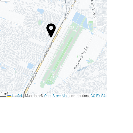
1 mi
Leaflet
|
Map data ©
OpenStreetMap
contributors,
CC-BY-SA