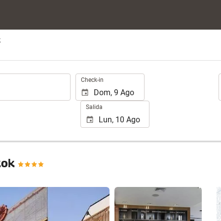
k
.
Check-in
Salida
kok
Ver 25 fotos