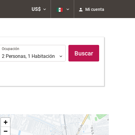
US$
Mi cuenta
Ocupación
Ocupación
Buscar
2
Personas
,
1
Habitación
+
−