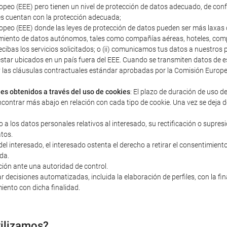
peo (EEE) pero tienen un nivel de protección de datos adecuado, de con
s cuentan con la protección adecuada;
peo (EEE) donde las leyes de protección de datos pueden ser más laxas q
miento de datos autónomos, tales como compañías aéreas, hoteles, compañ
ecibas los servicios solicitados; o (ii) comunicamos tus datos a nuestro
estar ubicados en un país fuera del EEE. Cuando se transmiten datos d
s y las cláusulas contractuales estándar aprobadas por la Comisión Euro
les obtenidos a través del uso de cookies
: El plazo de duración de uso d
ncontrar más abajo en relación con cada tipo de cookie. Una vez se deja d
o a los datos personales relativos al interesado, su rectificación o supres
atos.
 interesado, el interesado ostenta el derecho a retirar el consentimiento 
da.
ción ante una autoridad de control.
r decisiones automatizadas, incluida la elaboración de perfiles, con la fi
iento con dicha finalidad.
tilizamos?