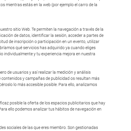
s mientras estás en la web (por ejemplo el carro de la
uestro sitio Web. Te permiten la navegación a través de la
icación de datos, identificar la sesión, acceder a partes de
itud de inscripción o participación en un evento, utilizar
bríamos qué servicios has adquirido ya cuando eliges
io individualmente y tu experiencia mejora en nuestra
ro de usuarios y así realizar la medición y análisis
qué contenidos y campañas de publicidad os resultan más
éroslo lo más accesible posible. Para ello, analizamos
caz posible la oferta de los espacios publicitarios que hay
 Para ello podemos analizar tus hábitos de navegación en
edes sociales de las que eres miembro. Son gestionadas