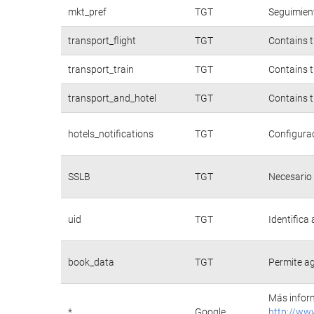
mkt_pref
TGT
Seguimient
transport_flight
TGT
Contains t
transport_train
TGT
Contains t
transport_and_hotel
TGT
Contains t
hotels_notifications
TGT
Configurac
SSLB
TGT
Necesario 
uid
TGT
Identifica
book_data
TGT
Permite ag
Más inform
*
Google
http://ww