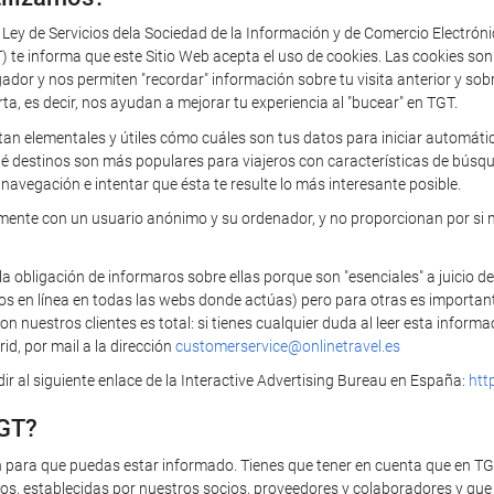
a Ley de Servicios dela Sociedad de la Información y de Comercio Electrón
 informa que este Sitio Web acepta el uso de cookies. Las cookies so
 y nos permiten "recordar" información sobre tu visita anterior y sobre 
rta, es decir, nos ayudan a mejorar tu experiencia al "bucear" en TGT.
tan elementales y útiles cómo cuáles son tus datos para iniciar automática
ué destinos son más populares para viajeros con características de búsq
navegación e intentar que ésta te resulte lo más interesante posible.
camente con un usuario anónimo y su ordenador, y no proporcionan por si 
bligación de informaros sobre ellas porque son "esenciales" a juicio de
ios en línea en todas las webs donde actúas) pero para otras es importan
 nuestros clientes es total: si tienes cualquier duda al leer esta infor
id, por mail a la dirección
customerservice@onlinetravel.es
r al siguiente enlace de la Interactive Advertising Bureau en España:
htt
TGT?
n para que puedas estar informado. Tienes que tener en cuenta que en T
s, establecidas por nuestros socios, proveedores y colaboradores y que t