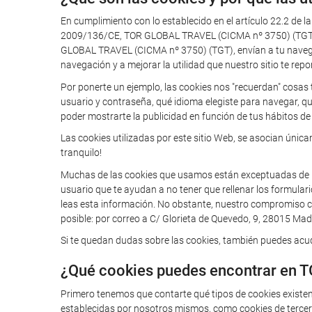
En cumplimiento con lo establecido en el artículo 22.2 de l
2009/136/CE, TOR GLOBAL TRAVEL (CICMA nº 3750) (TGT) te
GLOBAL TRAVEL (CICMA nº 3750) (TGT), envían a tu navegador
navegación y a mejorar la utilidad que nuestro sitio te repo
Por ponerte un ejemplo, las cookies nos "recuerdan" cosas 
usuario y contraseña, qué idioma elegiste para navegar, q
poder mostrarte la publicidad en función de tus hábitos de 
Las cookies utilizadas por este sitio Web, se asocian úni
tranquilo!
Muchas de las cookies que usamos están exceptuadas de la o
usuario que te ayudan a no tener que rellenar los formular
leas esta información. No obstante, nuestro compromiso con
posible: por correo a C/ Glorieta de Quevedo, 9, 28015 Madr
Si te quedan dudas sobre las cookies, también puedes acudi
¿Qué cookies puedes encontrar en 
Primero tenemos que contarte qué tipos de cookies existe
establecidas por nosotros mismos, como cookies de tercero