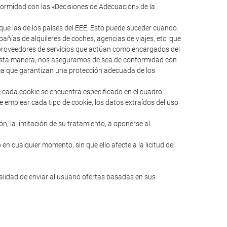
formidad con las «Decisiones de Adecuación» de la
ue las de los países del EEE. Esto puede suceder cuando:
ías de alquileres de coches, agencias de viajes, etc. que
s proveedores de servicios que actúan como encargados del
e esta manera, nos aseguramos de sea de conformidad con
pea que garantizan una protección adecuada de los
e cada cookie se encuentra especificado en el cuadro
e emplear cada tipo de cookie, los datos extraídos del uso
ión, la limitación de su tratamiento, a oponerse al
en cualquier momento, sin que ello afecte a la licitud del
nalidad de enviar al usuario ofertas basadas en sus