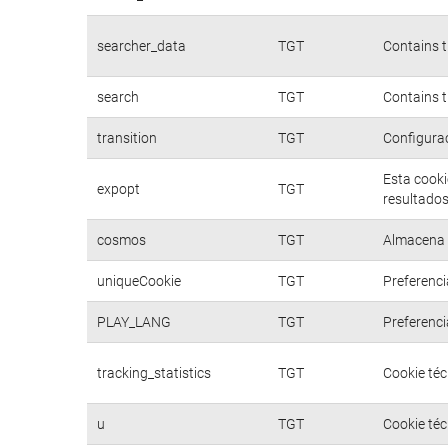
searcher_data
TGT
Contains t
search
TGT
Contains t
transition
TGT
Configurac
Esta cooki
expopt
TGT
resultados
cosmos
TGT
Almacena d
uniqueCookie
TGT
Preferenci
PLAY_LANG
TGT
Preferenci
tracking_statistics
TGT
Cookie téc
u
TGT
Cookie téc