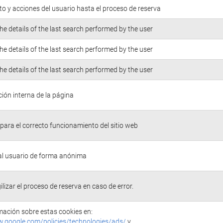
o y acciones del usuario hasta el proceso de reserva
he details of the last search performed by the user
he details of the last search performed by the user
he details of the last search performed by the user
ión interna de la página
para el correcto funcionamiento del sitio web
 al usuario de forma anónima
ilizar el proceso de reserva en caso de error.
ación sobre estas cookies en:
w.google.com/policies/technologies/ads/
y