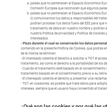
países que no pertenecen al Espacio Económico Euro
Comisión Europea que reconocen que algunos paíse
países que no pertenecen al Espacio Económico Euro
(i) comunicamos tus datos a responsables del trata
podrían procesar tus datos fuera del EEE para que r
tratamiento de datos en nuestro nombre y podrían 
nuestra Política de privacidad y Política de Cookie
interesados.
- Plazo durante el cual se conservarán los datos persona
contenido en la presente Política de Cookies, que podrás e
de la misma se eliminan.
- El interesado ostenta el derecho a solicitar a TGT el acces
tratamiento, así como el derecho a la portabilidad de los d
- Cuando el tratamiento esté basado en el consentimiento del
tratamiento basado en el consentimiento previo a su retira
- El interesado ostenta el derecho a presentar una reclama
- TGT, en ocasiones, es posible que trate datos para adopta
intereses, siempre que el usuario haya consentido el tratam
¿Qué son las cookies y por qué las u