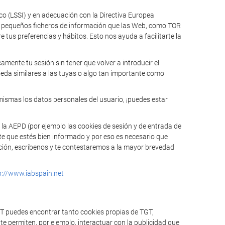
ico (LSSI) y en adecuación con la Directiva Europea
n pequeños ficheros de información que las Web, como TOR
tus preferencias y hábitos. Esto nos ayuda a facilitarte la
mente tu sesión sin tener que volver a introducir el
ueda similares a las tuyas o algo tan importante como
mismas los datos personales del usuario, ¡puedes estar
 la AEPD (por ejemplo las cookies de sesión y de entrada de
te que estés bien informado y por eso es necesario que
mación, escríbenos y te contestaremos a la mayor brevedad
p://www.iabspain.net
GT puedes encontrar tanto cookies propias de TGT,
e permiten, por ejemplo, interactuar con la publicidad que