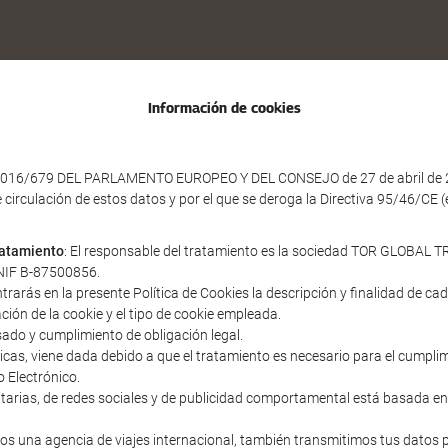
Información de cookies
016/679 DEL PARLAMENTO EUROPEO Y DEL CONSEJO de 27 de abril de 2016 
e circulación de estos datos y por el que se deroga la Directiva 95/46/CE
tratamiento
: El responsable del tratamiento es la sociedad TOR GLOBAL TR
y NIF B-87500856.
ntrarás en la presente Política de Cookies la descripción y finalidad de c
ación de la cookie y el tipo de cookie empleada.
sado y cumplimiento de obligación legal.
cnicas, viene dada debido a que el tratamiento es necesario para el cumpl
o Electrónico.
icitarias, de redes sociales y de publicidad comportamental está basada en
s una agencia de viajes internacional, también transmitimos tus datos 