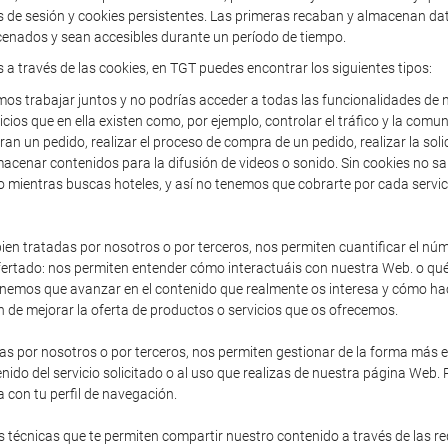
de sesión y cookies persistentes. Las primeras recaban y almacenan dato
enados y sean accesibles durante un período de tiempo.
s a través de las cookies, en TGT puedes encontrar los siguientes tipos:
os trabajar juntos y no podrías acceder a todas las funcionalidades de n
icios que en ella existen como, por ejemplo, controlar el tráfico y la comun
an un pedido, realizar el proceso de compra de un pedido, realizar la solic
acenar contenidos para la difusión de videos o sonido. Sin cookies no sa
o mientras buscas hoteles, y así no tenemos que cobrarte por cada servic
en tratadas por nosotros o por terceros, nos permiten cuantificar el núme
io ofertado: nos permiten entender cómo interactuáis con nuestra Web. o 
enemos que avanzar en el contenido que realmente os interesa y cómo hac
 de mejorar la oferta de productos o servicios que os ofrecemos.
as por nosotros o por terceros, nos permiten gestionar de la forma más efi
nido del servicio solicitado o al uso que realizas de nuestra página Web.
 con tu perfil de navegación.
 técnicas que te permiten compartir nuestro contenido a través de las r