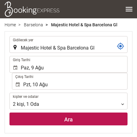
Home
Barselona
Majestic Hotel & Spa Barcelona Gl
.
Gidilecek yer
.
Giriş Tarihi
Çıkış Tarihi
kişiler
kişiler ve odalar
ve
2
kişi
,
1
Oda
odalar
Ara