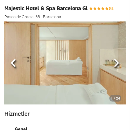
Majestic Hotel & Spa Barcelona Gl
Paseo de Gracia, 68 - Barselona
Önceki
Sonra
1
/ 24
Hizmetler
Genel