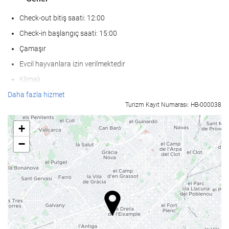
Check-out bitiş saati: 12:00
Check-in başlangıç saati: 15:00
Çamaşır
Evcil hayvanlara izin verilmektedir
Klimalı
Kalörifer
Daha fazla hizmet
Turizm Kayıt Numarası: HB-000038
Asansör
Hareket ve erişim kısıtlılığı bulunan kişiler
+
Sigar İçilmeyen Oda
−
Tesis genelinde sigara içmek yasaktır
Ses yalıtımlı odalar
SaÄlÄ±k
Havuz barı