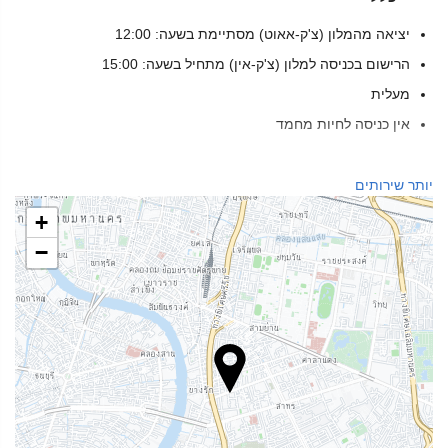
יציאה מהמלון (צ'ק-אאוט) מסתיימת בשעה: 12:00
הרישום בכניסה למלון (צ'ק-אין) מתחיל בשעה: 15:00
מעלית
אין כניסה לחיות מחמד
בריאות
יותר שירותים
ספא
+
חמאם
−
סאונה
מכון כושר
מזון ומשקאות
מסעדת א־לה־קארט
בר