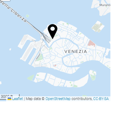
3000 ft
Leaflet
|
Map data ©
OpenStreetMap
contributors,
CC-BY-SA