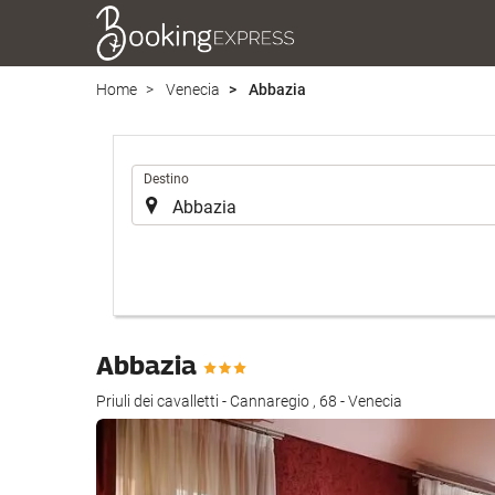
Home
Venecia
Abbazia
Introduzca
Destino
el
lugar
de
destino
en
el
que
Abbazia
realizar
la
Priuli dei cavalletti - Cannaregio , 68 - Venecia
búsqueda
de
su
alojamiento..